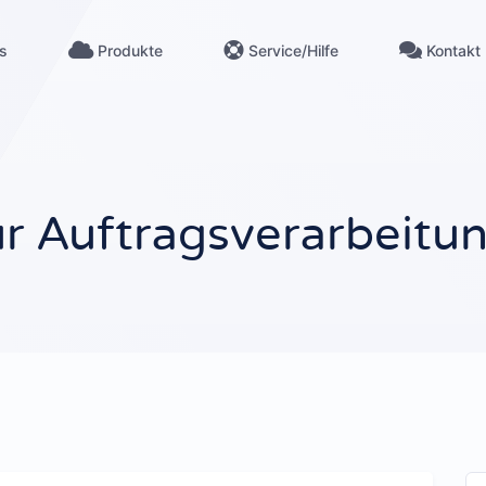
s
Produkte
Service/Hilfe
Kontakt
Kontakt
üren
Anschrift, Telefon, Chat
m Kreis Düren
AGB
ur Auftragsverarbeitu
Grundlage für alle Kundenaufträge
en
Datenschutz
halten
DSGVO für diese Website