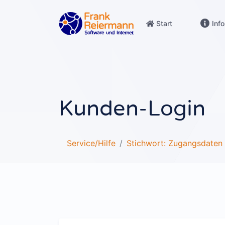
Start
Info
NETZWERK.city - für Düren
Online-Werbung für Geschäfte aus D
DN-News - Nachrichten aus de
Kunden-Login
News-Website und Newsletter
Website für lokale Unternehm
Service/Hilfe
Stichwort: Zugangsdaten
Authentischer Auftritt mit aktuellen In