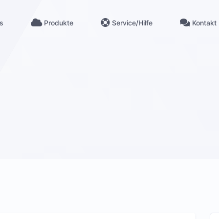
s
Produkte
Service/Hilfe
Kontakt
Kontakt
üren
Anschrift, Telefon, Chat
m Kreis Düren
AGB
Grundlage für alle Kundenaufträge
en
Datenschutz
halten
DSGVO für diese Website