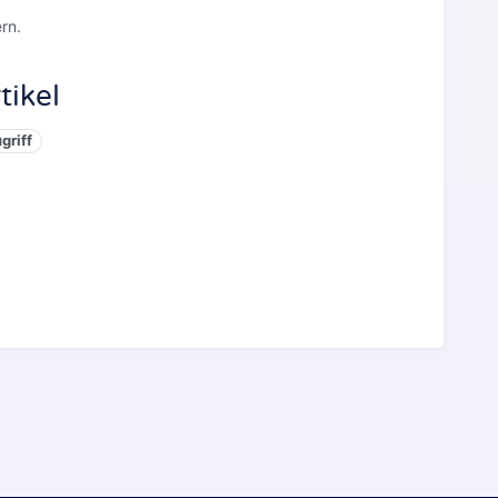
rn.
tikel
griff