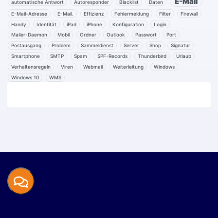
E-Mail
automatische Antwort
Autoresponder
Blacklist
Daten
E-Mail-Adresse
E-Mail.
Effizienz
Fehlermeldung
Filter
Firewall
Handy
Identität
iPad
iPhone
Konfiguration
Login
Mailer-Daemon
Mobil
Ordner
Outlook
Passwort
Port
Postausgang
Problem
Sammeldienst
Server
Shop
Signatur
Smartphone
SMTP
Spam
SPF-Records
Thunderbird
Urlaub
Verhaltensregeln
Viren
Webmail
Weiterleitung
Windows
Windows 10
WMS