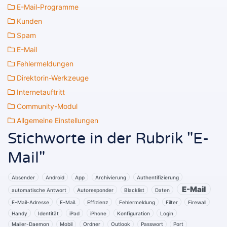
E-Mail-Programme
Kunden
Spam
E-Mail
Fehlermeldungen
Direktorin-Werkzeuge
Internetauftritt
Community-Modul
Allgemeine Einstellungen
Stichworte in der Rubrik "E-
Mail"
Absender
Android
App
Archivierung
Authentifizierung
E-Mail
automatische Antwort
Autoresponder
Blacklist
Daten
E-Mail-Adresse
E-Mail.
Effizienz
Fehlermeldung
Filter
Firewall
Handy
Identität
iPad
iPhone
Konfiguration
Login
Mailer-Daemon
Mobil
Ordner
Outlook
Passwort
Port