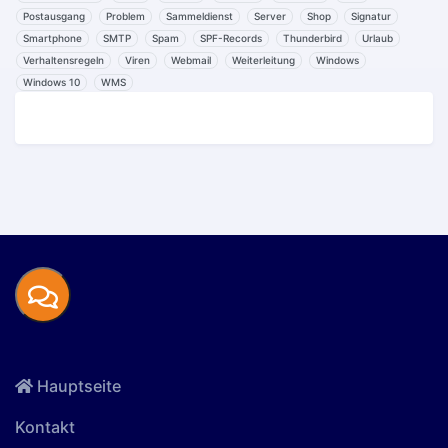
Postausgang
Problem
Sammeldienst
Server
Shop
Signatur
Smartphone
SMTP
Spam
SPF-Records
Thunderbird
Urlaub
Verhaltensregeln
Viren
Webmail
Weiterleitung
Windows
Windows 10
WMS
Hauptseite
Kontakt