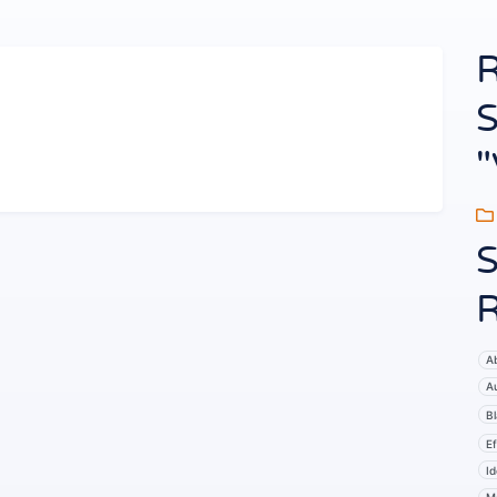
R
S
"
S
R
A
Au
Bl
Ef
Id