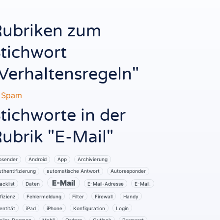
ubriken zum
tichwort
Verhaltensregeln"
Spam
tichworte in der
ubrik "E-Mail"
bsender
Android
App
Archivierung
thentifizierung
automatische Antwort
Autoresponder
E-Mail
acklist
Daten
E-Mail-Adresse
E-Mail.
fizienz
Fehlermeldung
Filter
Firewall
Handy
entität
iPad
iPhone
Konfiguration
Login