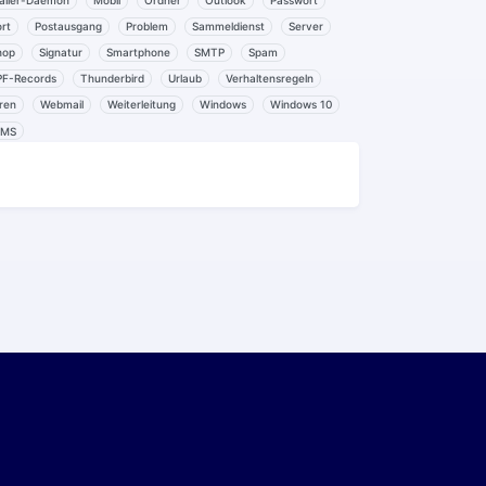
ailer-Daemon
Mobil
Ordner
Outlook
Passwort
rt
Postausgang
Problem
Sammeldienst
Server
hop
Signatur
Smartphone
SMTP
Spam
PF-Records
Thunderbird
Urlaub
Verhaltensregeln
ren
Webmail
Weiterleitung
Windows
Windows 10
MS